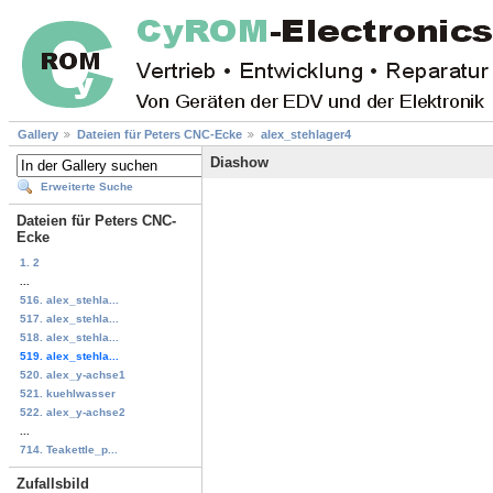
Gallery
Dateien für Peters CNC-Ecke
alex_stehlager4
Diashow
Erweiterte Suche
Dateien für Peters CNC-
Ecke
1. 2
...
516. alex_stehla...
517. alex_stehla...
518. alex_stehla...
519. alex_stehla...
520. alex_y-achse1
521. kuehlwasser
522. alex_y-achse2
...
714. Teakettle_p...
Zufallsbild