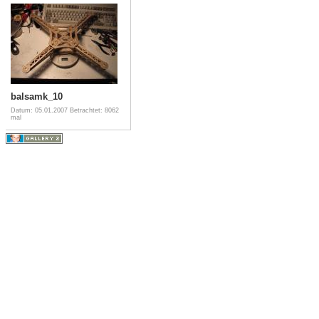
balsamk_10
Datum: 05.01.2007
Betrachtet: 8062
mal