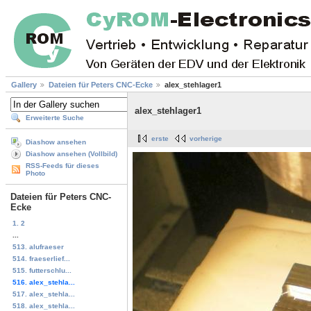
Gallery
Dateien für Peters CNC-Ecke
alex_stehlager1
alex_stehlager1
Erweiterte Suche
erste
vorherige
Diashow ansehen
Diashow ansehen (Vollbild)
RSS-Feeds für dieses
Photo
Dateien für Peters CNC-
Ecke
1. 2
...
513. alufraeser
514. fraeserlief...
515. futterschlu...
516. alex_stehla...
517. alex_stehla...
518. alex_stehla...