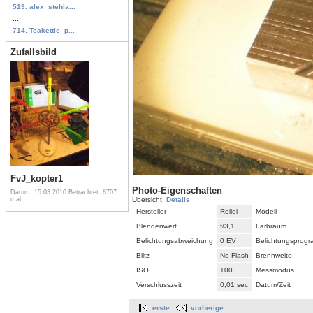
519. alex_stehla...
...
714. Teakettle_p...
Zufallsbild
FvJ_kopter1
Photo-Eigenschaften
Datum: 15.03.2010
Betrachtet: 8707
mal
Übersicht
Details
Hersteller
Rollei
Modell
Blendenwert
f/3,1
Farbraum
Belichtungsabweichung
0 EV
Belichtungsprog
Blitz
No Flash
Brennweite
ISO
100
Messmodus
Verschlusszeit
0,01 sec
Datum/Zeit
erste
vorherige