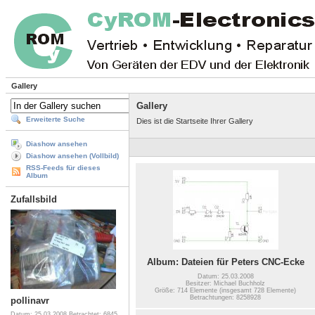
Gallery
Gallery
Erweiterte Suche
Dies ist die Startseite Ihrer Gallery
Diashow ansehen
Diashow ansehen (Vollbild)
RSS-Feeds für dieses
Album
Zufallsbild
Album: Dateien für Peters CNC-Ecke
Datum: 25.03.2008
Besitzer: Michael Buchholz
Größe: 714 Elemente (insgesamt 728 Elemente)
Betrachtungen: 8258928
pollinavr
Datum: 25.03.2008
Betrachtet: 6845