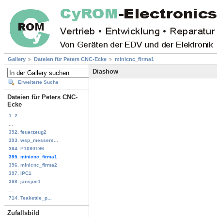
Gallery
Dateien für Peters CNC-Ecke
minicnc_firma1
Diashow
Erweiterte Suche
Dateien für Peters CNC-
Ecke
1. 2
...
392. feuerzeug2
393. wsp_messers...
394. P1080196
395. minicnc_firma1
396. minicnc_firma2
397. IPC1
398. jansjoe1
...
714. Teakettle_p...
Zufallsbild