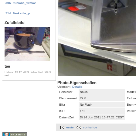
396. minicnc_firma2
...
714. Teakettle_p...
Zufallsbild
tee
Datum: 13.12.2009
Betrachtet: 9053
mal
Photo-Eigenschaften
Übersicht
Details
Hersteller
Nokia
Modell
Blendenwert
f/2,8
Farbr
Blitz
No Flash
Brenn
ISO
152
Versch
Datum/Zeit
Di 14 Jun 2011 10:47:21 CEST
erste
vorherige