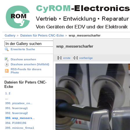
Gallery
Dateien für Peters CNC-Ecke
wsp_messerscharfer
wsp_messerscharfer
Erweiterte Suche
erste
vorherige
Diashow ansehen
Diashow ansehen (Vollbild)
RSS-Feeds für dieses
Photo
Dateien für Peters CNC-
Ecke
1. 2
...
390. pizzabox_co...
391. feuerzeug1
392. feuerzeug2
393. wsp_messers...
394. P1080196
395. minicnc_firma1