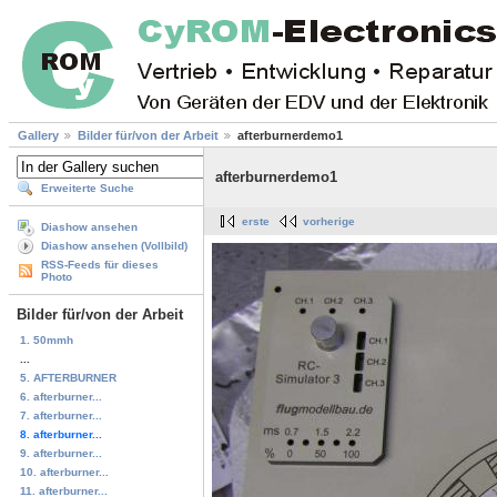
Gallery
Bilder für/von der Arbeit
afterburnerdemo1
afterburnerdemo1
Erweiterte Suche
erste
vorherige
Diashow ansehen
Diashow ansehen (Vollbild)
RSS-Feeds für dieses
Photo
Bilder für/von der Arbeit
1. 50mmh
...
5. AFTERBURNER
6. afterburner...
7. afterburner...
8. afterburner...
9. afterburner...
10. afterburner...
11. afterburner...