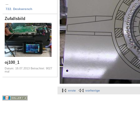
...
722. Deskwrench
Zufallsbild
oj100_1
Datum: 16.07.2013
Betrachtet: 9027
mal
erste
vorherige