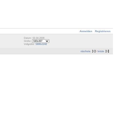
Anmelden
Registrieren
Datum: 02.04.2008
Größe:
Vollgröße:
1600x1242
nächste
letzte