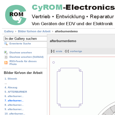
Gallery
Bilder für/von der Arbeit
afterburnerdemo
afterburnerdemo
Erweiterte Suche
erste
vorherige
Diashow ansehen
Diashow ansehen (Vollbild)
RSS-Feeds für dieses
Photo
Bilder für/von der Arbeit
1. 50mmh
...
4. Absaug
5. AFTERBURNER
6. afterburner...
7. afterburner...
8. afterburner...
9. afterburner...
10. afterburner...