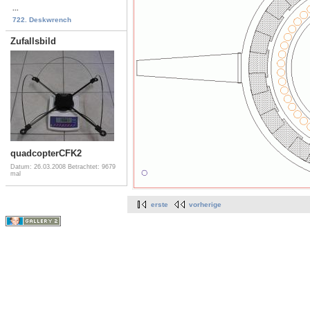
...
722. Deskwrench
Zufallsbild
quadcopterCFK2
Datum: 26.03.2008
Betrachtet: 9679
mal
erste
vorherige