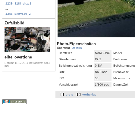
1239. 318i_sitze1
...
1348. BMW520_2
Zufallsbild
Photo-Eigenschaften
Übersicht
Details
Hersteller
SAMSUNG
Modell
elite_overdone
Blendenwert
f/2,2
Farbraum
Datum: 11.12.2014
Betrachtet: 8361
Belichtungsabweichung
0 EV
Belichtungspr
mal
Blitz
No Flash
Brennweite
ISO
50
Messmodus
Verschlusszeit
1/800 sec
Datum/Zeit
erste
vorherige