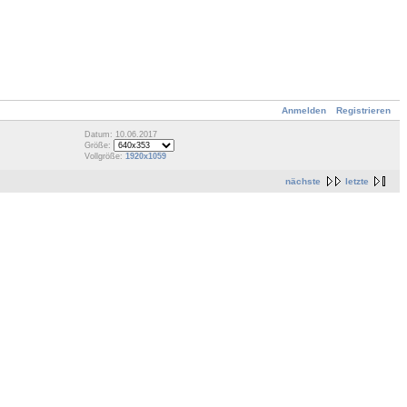
Anmelden
Registrieren
Datum: 10.06.2017
Größe:
Vollgröße:
1920x1059
nächste
letzte