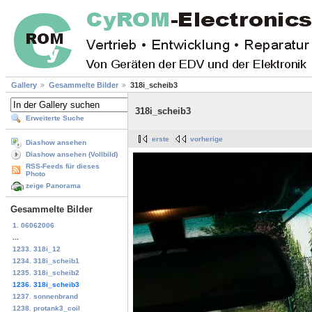
Gallery
Gesammelte Bilder
318i_scheib3
318i_scheib3
Erweiterte Suche
erste
vorherige
Diashow ansehen
Diashow ansehen (Vollbild)
RSS-Feeds für dieses
Photo
zeige Panorama
Gesammelte Bilder
1. 06062006
...
1233. 318i_12
1234. 318i_scheib1
1235. 318i_scheib2
1236. 318i_scheib3
1237. sonnenbrand
1238. protank3_coil