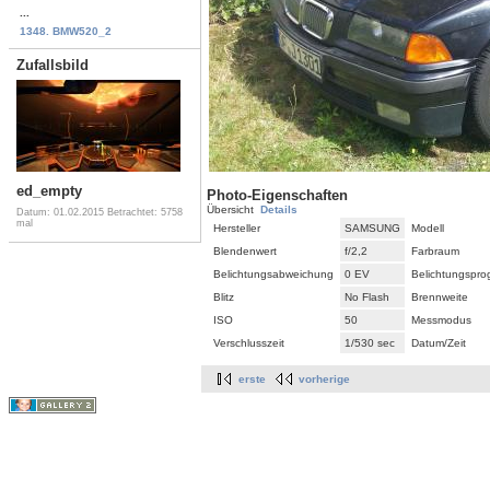
...
1348. BMW520_2
Zufallsbild
ed_empty
Photo-Eigenschaften
Übersicht
Details
Datum: 01.02.2015
Betrachtet: 5758
mal
Hersteller
SAMSUNG
Modell
Blendenwert
f/2,2
Farbraum
Belichtungsabweichung
0 EV
Belichtungspr
Blitz
No Flash
Brennweite
ISO
50
Messmodus
Verschlusszeit
1/530 sec
Datum/Zeit
erste
vorherige