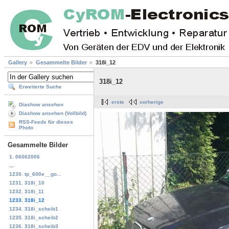
Gallery
Gesammelte Bilder
318i_12
318i_12
Erweiterte Suche
erste
vorherige
Diashow ansehen
Diashow ansehen (Vollbild)
RSS-Feeds für dieses
Photo
Gesammelte Bilder
1. 06062006
...
1230. tp_600e__go...
1231. 318i_10
1232. 318i_11
1233. 318i_12
1234. 318i_scheib1
1235. 318i_scheib2
1236. 318i_scheib3