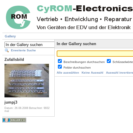
Gallery
In der Gallery suchen
Erweiterte Suche
Zufallsbild
Beschreibungen durchsuchen
Schlüsselwört
Felder durchsuchen
Alle auswählen
Keine Auswahl
Auswahl invertier
jumpj3
Datum: 26.08.2008
Betrachtet: 9932
mal