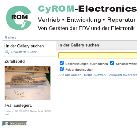
Gallery
In der Gallery suchen
Erweiterte Suche
Zufallsbild
Beschreibungen durchsuchen
Schlüsselwört
Felder durchsuchen
Alle auswählen
Keine Auswahl
Auswahl invertier
FvJ_ausleger1
Datum: 08.03.2010
Betrachtet: 9281
mal