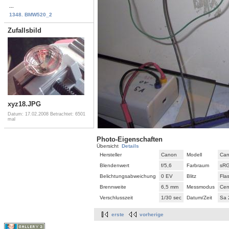
...
1348. BMW520_2
Zufallsbild
xyz18.JPG
Datum: 17.02.2008
Betrachtet: 6501
mal
Photo-Eigenschaften
Übersicht
Details
Hersteller
Canon
Modell
Can
Blendenwert
f/5,6
Farbraum
sR
Belichtungsabweichung
0 EV
Blitz
Fla
Brennweite
6,5 mm
Messmodus
Cen
Verschlusszeit
1/30 sec
Datum/Zeit
Sa 
erste
vorherige