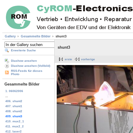
Gallery
Gesammelte Bilder
shunt3
shunt3
Erweiterte Suche
erste
vorherige
Diashow ansehen
Diashow ansehen (Vollbild)
RSS-Feeds für dieses
Photo
Gesammelte Bilder
1. 06062006
...
406. shunt2
407. shunt1
408. shunt2
409. shunt3
410. mux2_1
411. mux2_2
412. laser2