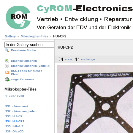
Gallery
Mikrokopter-Files
HUI-CP2
HUI-CP2
Erweiterte Suche
erste
vorherige
Diashow ansehen
Diashow ansehen (Vollbild)
RSS-Feeds für dieses
Photo
zeige Panorama
Mikrokopter-Files
1. a20-12x38
...
331. chinacam2
332. chinacam_lader
333. HUI-CP
334. HUI-CP2
335. thilofc2
336. GlasCD