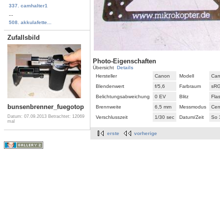
337. camhalter1
...
508. akkulafette...
Zufallsbild
Photo-Eigenschaften
Übersicht
Details
Hersteller
Canon
Modell
Can
Blendenwert
f/5,6
Farbraum
sR
Belichtungsabweichung
0 EV
Blitz
Fla
bunsenbrenner_fuegotop
Brennweite
6,5 mm
Messmodus
Cen
Datum: 07.09.2013
Betrachtet: 12069
Verschlusszeit
1/30 sec
Datum/Zeit
So 
mal
erste
vorherige