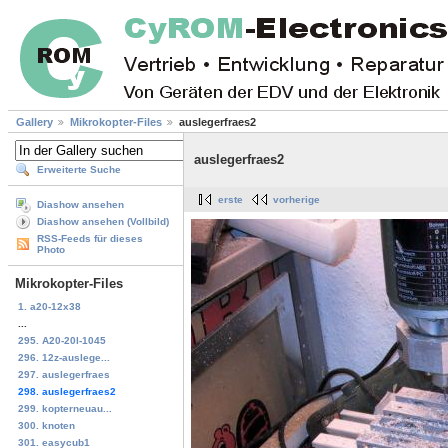
Gallery
Mikrokopter-Files
auslegerfraes2
auslegerfraes2
Erweiterte Suche
erste
vorherige
Diashow ansehen
Diashow ansehen (Vollbild)
RSS-Feeds für dieses
Photo
Mikrokopter-Files
1. a20-12x38
...
295. A20-20l-1045
296. 12z-auslege...
297. auslegerfraes
298. auslegerfraes2
299. kopterneuau...
300. knoten
301. easycub1