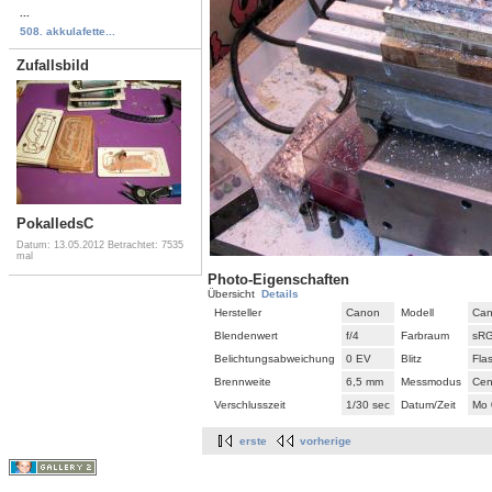
...
508. akkulafette...
Zufallsbild
PokalledsC
Datum: 13.05.2012
Betrachtet: 7535
mal
Photo-Eigenschaften
Übersicht
Details
Hersteller
Canon
Modell
Can
Blendenwert
f/4
Farbraum
sR
Belichtungsabweichung
0 EV
Blitz
Fla
Brennweite
6,5 mm
Messmodus
Cen
Verschlusszeit
1/30 sec
Datum/Zeit
Mo 
erste
vorherige