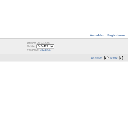
Anmelden
Registrieren
Datum: 25.03.2008
Größe:
Vollgröße:
1024x677
nächste
letzte