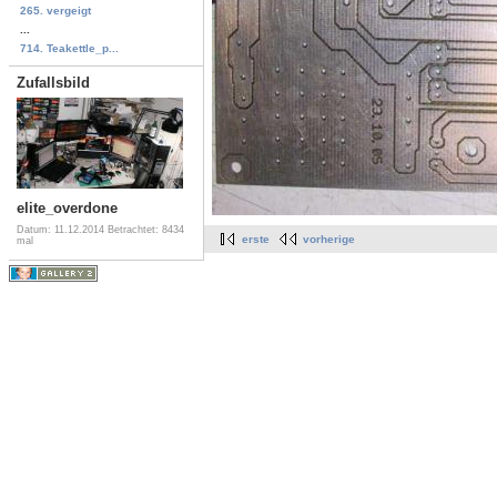
265. vergeigt
...
714. Teakettle_p...
Zufallsbild
elite_overdone
Datum: 11.12.2014
Betrachtet: 8434
erste
vorherige
mal