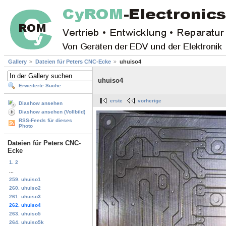
Gallery
Dateien für Peters CNC-Ecke
uhuiso4
uhuiso4
Erweiterte Suche
erste
vorherige
Diashow ansehen
Diashow ansehen (Vollbild)
RSS-Feeds für dieses
Photo
Dateien für Peters CNC-
Ecke
1. 2
...
259. uhuiso1
260. uhuiso2
261. uhuiso3
262. uhuiso4
263. uhuiso5
264. uhuiso5k