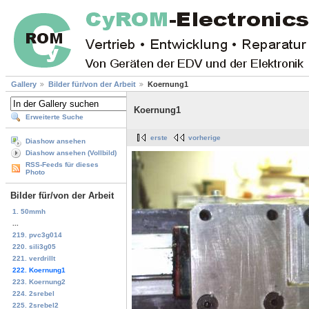
Gallery
Bilder für/von der Arbeit
Koernung1
Koernung1
Erweiterte Suche
erste
vorherige
Diashow ansehen
Diashow ansehen (Vollbild)
RSS-Feeds für dieses
Photo
Bilder für/von der Arbeit
1. 50mmh
...
219. pvc3g014
220. sili3g05
221. verdrillt
222. Koernung1
223. Koernung2
224. 2srebel
225. 2srebel2