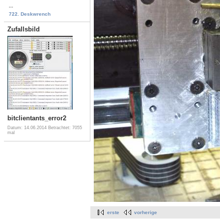
...
722. Deskwrench
Zufallsbild
bitclientants_error2
Datum: 14.06.2014
Betrachtet: 7055
mal
erste
vorherige