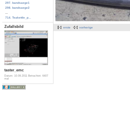
297. bandsaege1
298. bandsaege2
...
714. Teakettle_p...
Zufallsbild
erste
vorherige
taster_emc
Datum: 10.09.2011
Betrachtet: 6407
mal