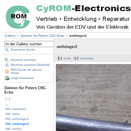
Gallery
Dateien für Peters CNC-Ecke
wellelager2
wellelager2
Erweiterte Suche
erste
vorherige
Diashow ansehen
Diashow ansehen (Vollbild)
RSS-Feeds für dieses
Photo
zeige Panorama
Dateien für Peters CNC-
Ecke
1. 2
...
292. loetspitze
293. welle
294. wellelager1
295. wellelager2
296. welle3