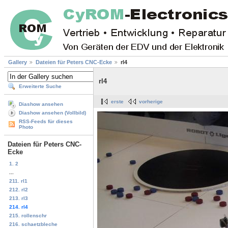
Gallery
Dateien für Peters CNC-Ecke
rl4
rl4
Erweiterte Suche
erste
vorherige
Diashow ansehen
Diashow ansehen (Vollbild)
RSS-Feeds für dieses
Photo
Dateien für Peters CNC-
Ecke
1. 2
...
211. rl1
212. rl2
213. rl3
214. rl4
215. rollenschr
216. schaetzbleche