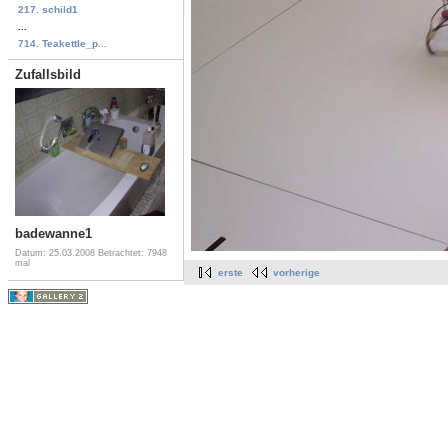
217. schild1
...
714. Teakettle_p...
Zufallsbild
badewanne1
Datum: 25.03.2008
Betrachtet: 7948
mal
erste
vorherige