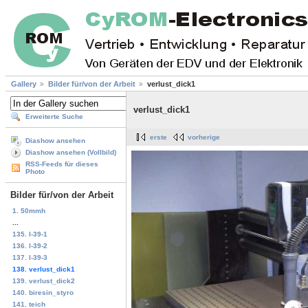
Gallery
Bilder für/von der Arbeit
verlust_dick1
verlust_dick1
Erweiterte Suche
erste
vorherige
Diashow ansehen
Diashow ansehen (Vollbild)
RSS-Feeds für dieses
Photo
Bilder für/von der Arbeit
1. 50mmh
...
135. l-39-1
136. l-39-2
137. l-39-3
138. verlust_dick1
139. verlust_dick2
140. biresin_styro
141. teich