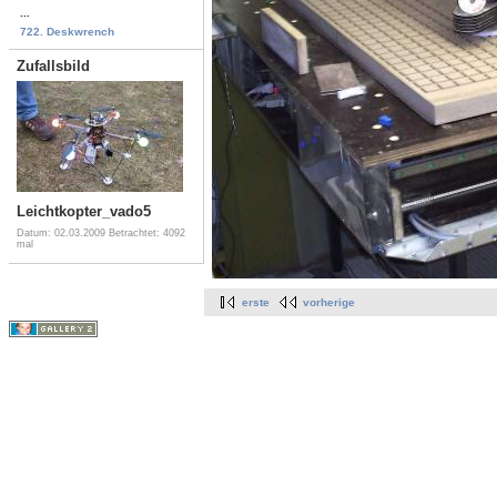
...
722. Deskwrench
Zufallsbild
Leichtkopter_vado5
Datum: 02.03.2009
Betrachtet: 4092
mal
erste
vorherige