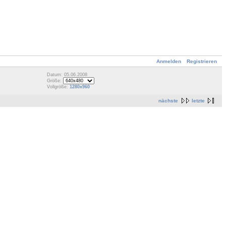
Anmelden
Registrieren
Datum: 05.06.2008
Größe:
Vollgröße:
1280x960
nächste
letzte