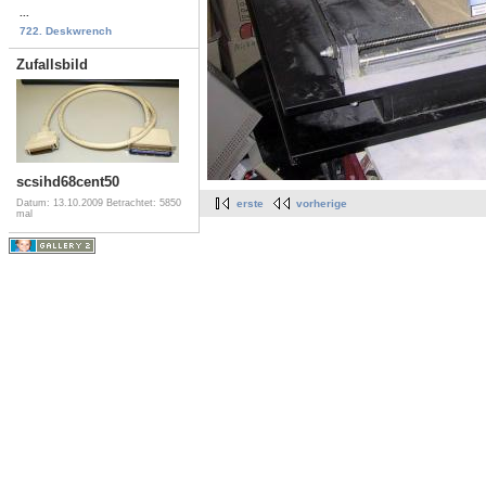
...
722. Deskwrench
Zufallsbild
scsihd68cent50
Datum: 13.10.2009
Betrachtet: 5850
erste
vorherige
mal