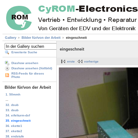
Gallery
Bilder für/von der Arbeit
eingeschneit
eingeschneit
Erweiterte Suche
erste
vorherige
Diashow ansehen
Diashow ansehen (Vollbild)
RSS-Feeds für dieses
Photo
Bilder für/von der Arbeit
1. 50mmh
...
32. dsub
33. dsub
34. eifelturm-dxf
35. eingeschneit
36. ekette1
37. ekette2
38. endstufe