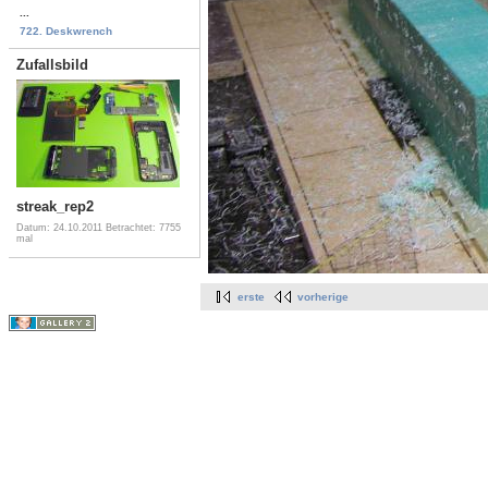
...
722. Deskwrench
Zufallsbild
streak_rep2
Datum: 24.10.2011
Betrachtet: 7755
mal
erste
vorherige