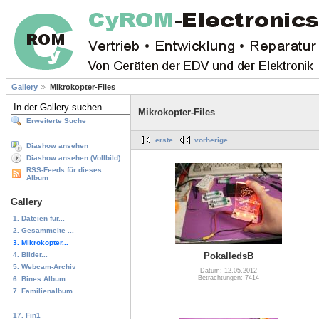
Gallery
Mikrokopter-Files
Mikrokopter-Files
Erweiterte Suche
erste
vorherige
Diashow ansehen
Diashow ansehen (Vollbild)
RSS-Feeds für dieses
Album
Gallery
1. Dateien für...
2. Gesammelte ...
3. Mikrokopter...
4. Bilder...
PokalledsB
5. Webcam-Archiv
Datum: 12.05.2012
Betrachtungen: 7414
6. Bines Album
7. Familienalbum
...
17. Fin1