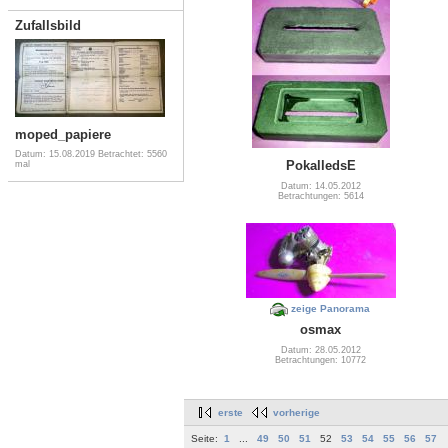
Zufallsbild
moped_papiere
Datum: 15.08.2019
Betrachtet: 5560
PokalledsE
mal
Datum: 14.05.2012
Betrachtungen: 5614
zeige Panorama
osmax
Datum: 28.05.2012
Betrachtungen: 10772
erste
vorherige
Seite:
1
...
49
50
51
52
53
54
55
56
57