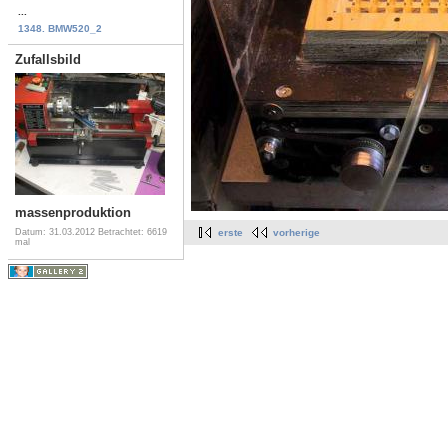
...
1348. BMW520_2
Zufallsbild
massenproduktion
Datum: 31.03.2012
Betrachtet: 6619
erste
vorherige
mal