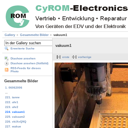
Gallery
Gesammelte Bilder
vakuum1
vakuum1
Erweiterte Suche
erste
vorherige
Diashow ansehen
Diashow ansehen (Vollbild)
RSS-Feeds für dieses
Photo
Gesammelte Bilder
1. 06062006
...
221. tanne
222. uhr1
223. uhr2
224. vakuum1
225. vakuum2
226. vkiXvQ9Q
227. wakue