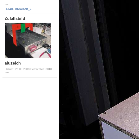
...
1348. BMW520_2
Zufallsbild
aluzeich
Datum: 26.03.2008
Betrachtet: 6018
mal