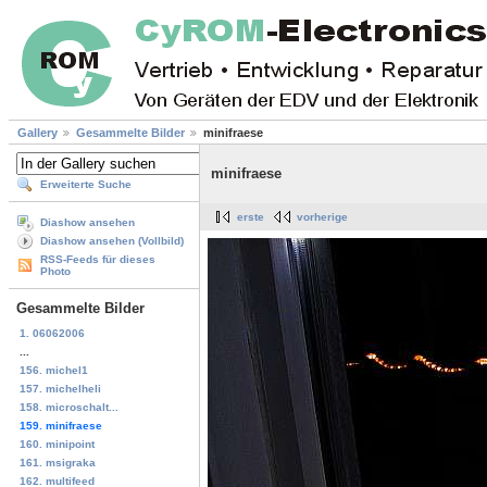
Gallery
Gesammelte Bilder
minifraese
minifraese
Erweiterte Suche
erste
vorherige
Diashow ansehen
Diashow ansehen (Vollbild)
RSS-Feeds für dieses
Photo
Gesammelte Bilder
1. 06062006
...
156. michel1
157. michelheli
158. microschalt...
159. minifraese
160. minipoint
161. msigraka
162. multifeed