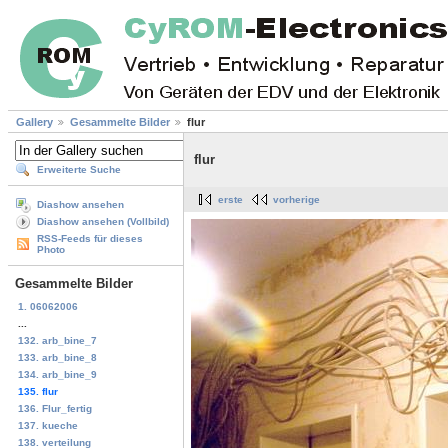
Gallery
Gesammelte Bilder
flur
flur
Erweiterte Suche
erste
vorherige
Diashow ansehen
Diashow ansehen (Vollbild)
RSS-Feeds für dieses
Photo
Gesammelte Bilder
1. 06062006
...
132. arb_bine_7
133. arb_bine_8
134. arb_bine_9
135. flur
136. Flur_fertig
137. kueche
138. verteilung