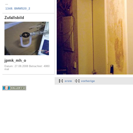
...
1348. BMW520_2
Zufallsbild
jpmk_mh_o
Datum: 27.08.2008
Betrachtet: 4960
mal
erste
vorherige