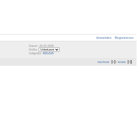
Anmelden
Registrieren
Datum: 26.03.2008
Größe:
Vollgröße:
800x535
nächste
letzte