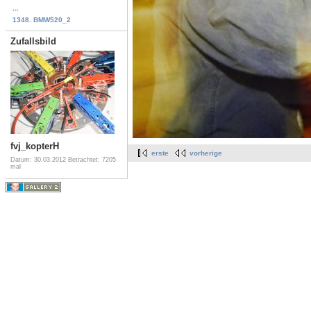
...
1348. BMW520_2
Zufallsbild
fvj_kopterH
erste
vorherige
Datum: 30.03.2012
Betrachtet: 7205
mal