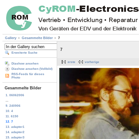
Gallery
Gesammelte Bilder
7
7
Erweiterte Suche
erste
vorherige
Diashow ansehen
Diashow ansehen (Vollbild)
RSS-Feeds für dieses
Photo
Gesammelte Bilder
1. 06062006
...
9. 240906
10. 4
11. 6150
12. 7
13. adapter1
14. adapter2
15. adapter3