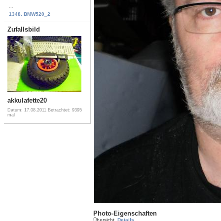
...
1348. BMW520_2
Zufallsbild
akkulafette20
Datum: 17.08.2011
Betrachtet: 9395
mal
Photo-Eigenschaften
Übersicht
Details