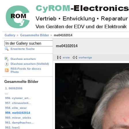
Gallery
Gesammelte Bilder
me04102014
me04102014
Erweiterte Suche
erste
vorherige
Diashow ansehen
Diashow ansehen (Vollbild)
RSS-Feeds für dieses
Photo
Gesammelte Bilder
1. 06062006
...
956. cyloner_art...
957. chinausbsti...
958. elite_wear
959. me04102014
960. miese_sticks
961. dampfnachsc...
962. loan1