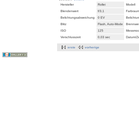
Hersteller
Rollei
Modell
Blendenwert
f/3,1
Farbrau
Belichtungsabweichung
0 EV
Belicht
Blitz
Flash, Auto-Mode
Brennwei
ISO
125
Messmo
Verschlusszeit
0,03 sec
Datum/Ze
erste
vorherige