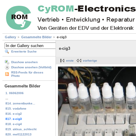
Gallery
Gesammelte Bilder
e-cig3
e-cig3
Erweiterte Suche
erste
vorherige
Diashow ansehen
Diashow ansehen (Vollbild)
RSS-Feeds für dieses
Photo
Gesammelte Bilder
1. 06062006
...
814. zementbunke...
815. vodafone
816. e-cig2
817. e-cig3
818. e-cig4
819. akkus_schlecht
820. me01122013