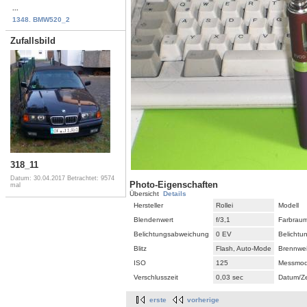
...
1348. BMW520_2
Zufallsbild
318_11
Datum: 30.04.2017
Betrachtet: 9574
Photo-Eigenschaften
mal
Übersicht
Details
Hersteller
Rollei
Modell
Blendenwert
f/3,1
Farbrau
Belichtungsabweichung
0 EV
Belicht
Blitz
Flash, Auto-Mode
Brennwei
ISO
125
Messmo
Verschlusszeit
0,03 sec
Datum/Ze
erste
vorherige