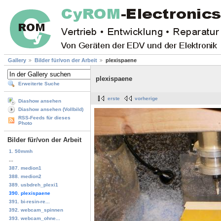
Gallery
Bilder für/von der Arbeit
plexispaene
plexispaene
Erweiterte Suche
erste
vorherige
Diashow ansehen
Diashow ansehen (Vollbild)
RSS-Feeds für dieses
Photo
Bilder für/von der Arbeit
1. 50mmh
...
387. medion1
388. medion2
389. usbdreh_plexi1
390. plexispaene
391. bi-resin-re...
392. webcam_spinnen
393. webcam_ohne...