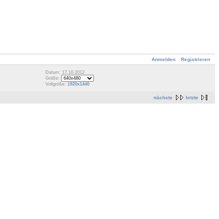
Anmelden
Registrieren
Datum: 17.10.2012
Größe:
Vollgröße:
1920x1440
nächste
letzte