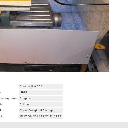
Compactline 203
m
sRGB
ungsprogramm
Program
ite
6,3 mm
dus
Center Weighted Average
it
Mi 17 Okt 2012 18:36:41 CEST