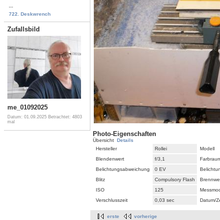
...
722. Deskwrench
Zufallsbild
me_01092025
Datum: 01.09.2025
Betrachtet: 4803
mal
Photo-Eigenschaften
Übersicht
Details
Hersteller
Rollei
Modell
Blendenwert
f/3,1
Farbrau
Belichtungsabweichung
0 EV
Belicht
Blitz
Compulsory Flash
Brennwe
ISO
125
Messmo
Verschlusszeit
0,03 sec
Datum/Ze
erste
vorherige