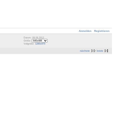
Anmelden
Registrieren
Datum: 09.06.2012
Größe:
Vollgröße:
1280x975
nächste
letzte