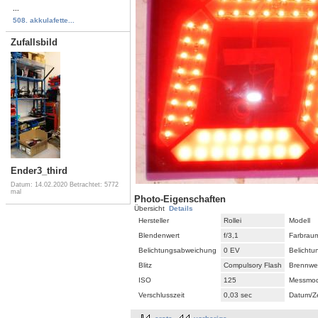
...
508. akkulafette...
Zufallsbild
Ender3_third
Datum: 14.02.2020
Betrachtet: 5772
mal
Photo-Eigenschaften
Übersicht
Details
Hersteller
Rollei
Modell
Blendenwert
f/3,1
Farbrau
Belichtungsabweichung
0 EV
Belicht
Blitz
Compulsory Flash
Brennwe
ISO
125
Messmo
Verschlusszeit
0,03 sec
Datum/Ze