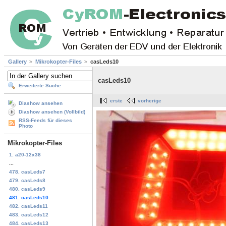
Gallery
Mikrokopter-Files
casLeds10
casLeds10
Erweiterte Suche
erste
vorherige
Diashow ansehen
Diashow ansehen (Vollbild)
RSS-Feeds für dieses
Photo
Mikrokopter-Files
1. a20-12x38
...
478. casLeds7
479. casLeds8
480. casLeds9
481. casLeds10
482. casLeds11
483. casLeds12
484. casLeds13