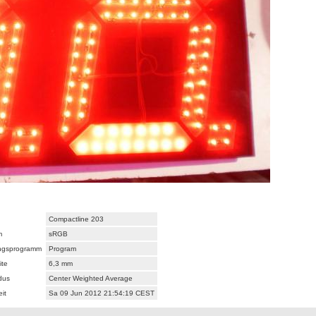
Compactline 203
m
sRGB
ungsprogramm
Program
ite
6,3 mm
dus
Center Weighted Average
it
Sa 09 Jun 2012 21:54:19 CEST