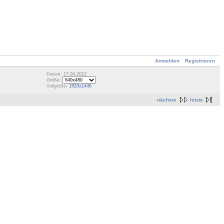
Anmelden
Registrieren
Datum: 17.04.2012
Größe:
Vollgröße:
1920x1440
nächste
letzte