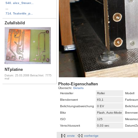
540. alex_Steuer...
...
714. Teakettle_p...
Zufallsbild
NTplatine
Datum: 25.03.2008
Betrachtet: 7775
mal
Photo-Eigenschaften
Übersicht
Details
Hersteller
Rollei
Modell
Blendenwert
f/3,1
Farbrau
Belichtungsabweichung
0 EV
Belicht
Blitz
Flash, Auto-Mode
Brennwei
ISO
125
Messmo
Verschlusszeit
0,03 sec
Datum/Ze
erste
vorherige