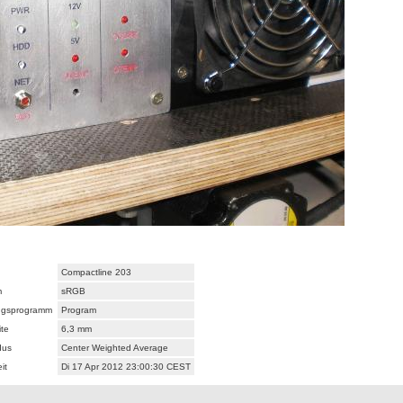
Compactline 203
m
sRGB
ungsprogramm
Program
te
6,3 mm
dus
Center Weighted Average
it
Di 17 Apr 2012 23:00:30 CEST