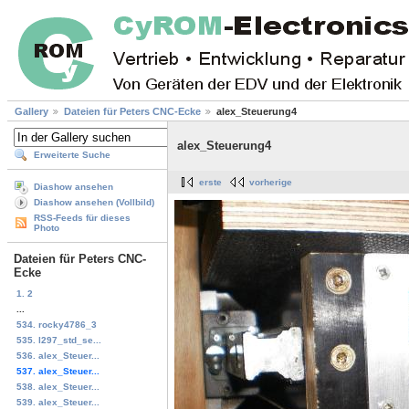
Gallery
Dateien für Peters CNC-Ecke
alex_Steuerung4
alex_Steuerung4
Erweiterte Suche
erste
vorherige
Diashow ansehen
Diashow ansehen (Vollbild)
RSS-Feeds für dieses
Photo
Dateien für Peters CNC-
Ecke
1. 2
...
534. rocky4786_3
535. l297_std_se...
536. alex_Steuer...
537. alex_Steuer...
538. alex_Steuer...
539. alex_Steuer...