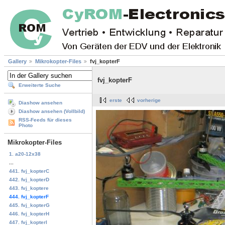
Gallery
Mikrokopter-Files
fvj_kopterF
fvj_kopterF
Erweiterte Suche
erste
vorherige
Diashow ansehen
Diashow ansehen (Vollbild)
RSS-Feeds für dieses
Photo
Mikrokopter-Files
1. a20-12x38
...
441. fvj_kopterC
442. fvj_kopterD
443. fvj_koptere
444. fvj_kopterF
445. fvj_kopterG
446. fvj_kopterH
447. fvj_kopterI