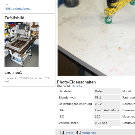
...
508. akkulafette...
Zufallsbild
cnc_neu5
Datum: 21.03.2013
Betrachtet: 7838
mal
Photo-Eigenschaften
Übersicht
Details
Hersteller
Rollei
Modell
Blendenwert
f/3,1
Farbrau
Belichtungsabweichung
0 EV
Belicht
Blitz
Flash, Auto-Mode
Brennwei
ISO
125
Messmo
Verschlusszeit
0,03 sec
Datum/Ze
erste
vorherige