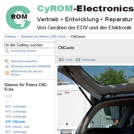
Gallery
Dateien für Peters CNC-Ecke
CNCauto
CNCauto
Erweiterte Suche
erste
vorherige
Diashow ansehen
Diashow ansehen (Vollbild)
RSS-Feeds für dieses
Photo
Dateien für Peters CNC-
Ecke
1. 2
...
472. vorhang1
473. vorhang2
474. vorhang3
475. CNCauto
476. fraese_rost
477. vorhang4