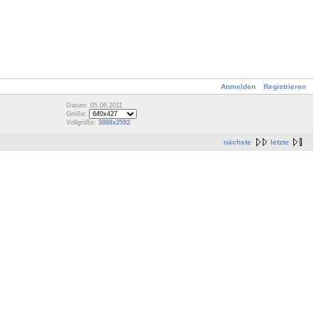
Anmelden
Registrieren
Datum: 05.06.2011
Größe:
Vollgröße:
3888x2592
nächste
letzte