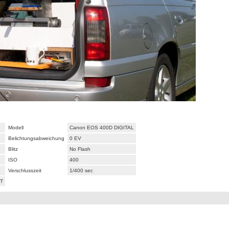
Modell
Canon EOS 400D DIGITAL
Belichtungsabweichung
0 EV
Blitz
No Flash
ISO
400
Verschlusszeit
1/400 sec
ST