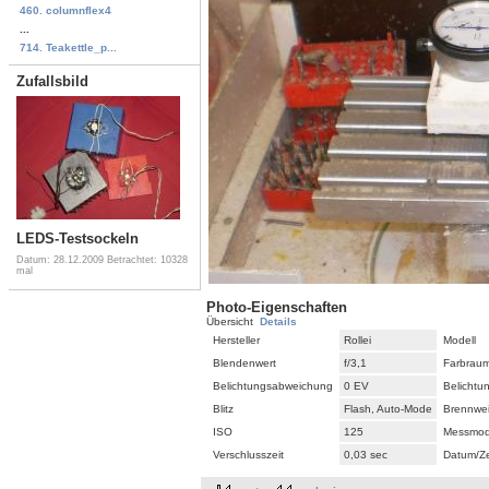
460. columnflex4
...
714. Teakettle_p...
Zufallsbild
LEDS-Testsockeln
Datum: 28.12.2009
Betrachtet: 10328
mal
Photo-Eigenschaften
Übersicht
Details
Hersteller
Rollei
Modell
Blendenwert
f/3,1
Farbrau
Belichtungsabweichung
0 EV
Belicht
Blitz
Flash, Auto-Mode
Brennwei
ISO
125
Messmo
Verschlusszeit
0,03 sec
Datum/Ze