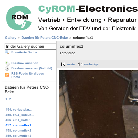
Gallery
Dateien für Peters CNC-Ecke
columnflex1
columnflex1
Erweiterte Suche
zero force
Diashow ansehen
erste
vorherige
Diashow ansehen (Vollbild)
RSS-Feeds für dieses
Photo
Dateien für Peters CNC-
Ecke
1. 2
...
454. verlustplat...
455. er11_schlue...
456. er11_halter
457. columnflex1
458. columnflex2
459. columnflex3