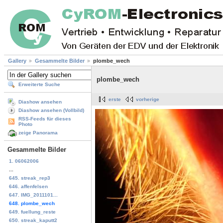
Gallery
Gesammelte Bilder
plombe_wech
plombe_wech
Erweiterte Suche
erste
vorherige
Diashow ansehen
Diashow ansehen (Vollbild)
RSS-Feeds für dieses
Photo
zeige Panorama
Gesammelte Bilder
1. 06062006
...
645. streak_rep3
646. affenfelsen
647. IMG_2011101...
648. plombe_wech
649. fuellung_reste
650. streak_kaputt2