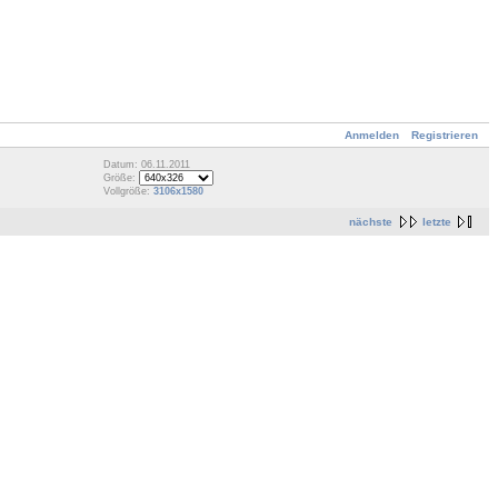
Anmelden
Registrieren
Datum: 06.11.2011
Größe:
Vollgröße:
3106x1580
nächste
letzte