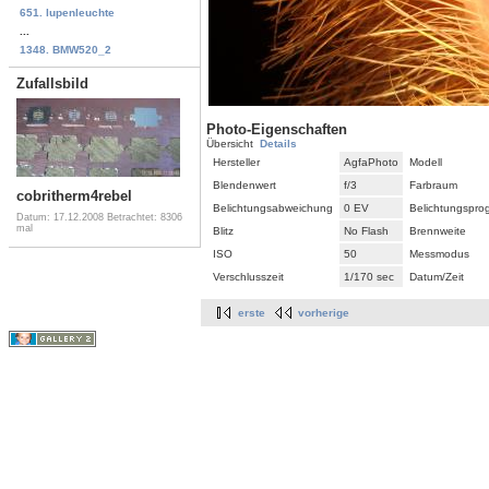
651. lupenleuchte
...
1348. BMW520_2
Zufallsbild
Photo-Eigenschaften
Übersicht
Details
Hersteller
AgfaPhoto
Modell
Blendenwert
f/3
Farbraum
cobritherm4rebel
Belichtungsabweichung
0 EV
Belichtungspr
Datum: 17.12.2008
Betrachtet: 8306
mal
Blitz
No Flash
Brennweite
ISO
50
Messmodus
Verschlusszeit
1/170 sec
Datum/Zeit
erste
vorherige