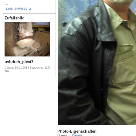
...
1348. BMW520_2
Zufallsbild
usbdreh_plexi3
Datum: 19.01.2013
Betrachtet: 8273
mal
Photo-Eigenschaften
Übersicht
Details