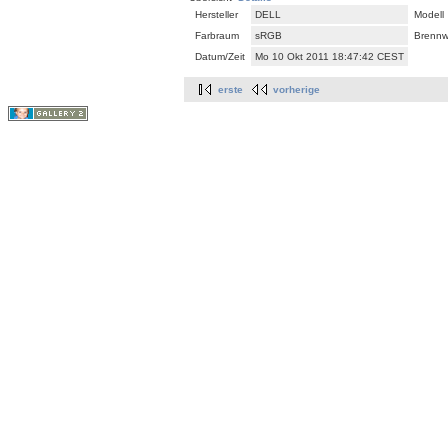
Hersteller
DELL
Modell
Farbraum
sRGB
Brennw
Datum/Zeit
Mo 10 Okt 2011 18:47:42 CEST
erste
vorherige