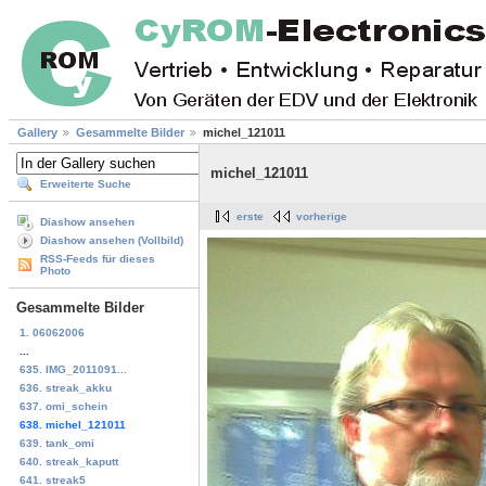
Gallery
Gesammelte Bilder
michel_121011
michel_121011
Erweiterte Suche
erste
vorherige
Diashow ansehen
Diashow ansehen (Vollbild)
RSS-Feeds für dieses
Photo
Gesammelte Bilder
1. 06062006
...
635. IMG_2011091...
636. streak_akku
637. omi_schein
638. michel_121011
639. tank_omi
640. streak_kaputt
641. streak5