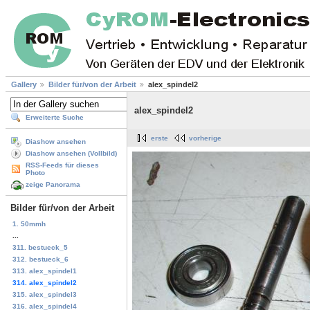
Gallery
Bilder für/von der Arbeit
alex_spindel2
alex_spindel2
Erweiterte Suche
erste
vorherige
Diashow ansehen
Diashow ansehen (Vollbild)
RSS-Feeds für dieses
Photo
zeige Panorama
Bilder für/von der Arbeit
1. 50mmh
...
311. bestueck_5
312. bestueck_6
313. alex_spindel1
314. alex_spindel2
315. alex_spindel3
316. alex_spindel4