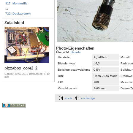
317. Monitorlift
...
722. Deskwrench
Zufallsbild
Photo-Eigenschaften
Übersicht
Details
Hersteller
AgfaPhoto
Modell
Blendenwert
f/4,3
Farbrau
pizzabox_core2_2
Belichtungsabweichung
0 EV
Belicht
Datum: 29.03.2010
Betrachtet: 7749
Blitz
Flash, Auto-Mode
Brennwei
mal
ISO
100
Messmo
Verschlusszeit
1/60 sec
Datum/Ze
erste
vorherige