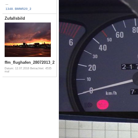
...
1348. BMW520_2
Zufallsbild
ffm_flughafen_28072013_2
Datum: 12.07.2016
Betrachtet: 4535
mal