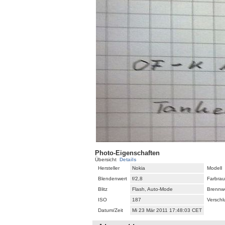
Photo-Eigenschaften
Übersicht
Details
Hersteller
Nokia
Modell
Blendenwert
f/2,8
Farbra
Blitz
Flash, Auto-Mode
Brennw
ISO
187
Verschl
Datum/Zeit
Mi 23 Mär 2011 17:48:03 CET