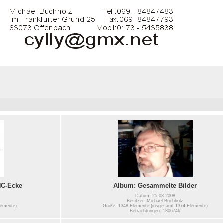
NC-Ecke
Album: Gesammelte Bilder
Datum: 25.03.2008
Besitzer: Michael Buchholz
lemente)
Größe: 1348 Elemente (insgesamt 1374 Elemente)
Betrachtungen: 1306746