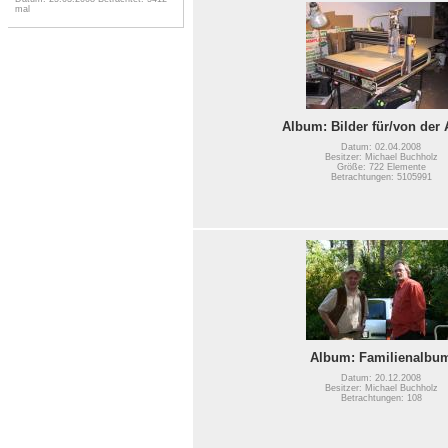
mal
Album: Bilder für/von der 
Datum: 02.04.2008
Besitzer: Michael Buchholz
Größe: 722 Elemente
Betrachtungen: 5105991
Album: Familienalbu
Datum: 20.12.2008
Besitzer: Michael Buchholz
Betrachtungen: 108