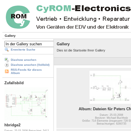
Gallery
Gallery
Erweiterte Suche
Dies ist die Startseite Ihrer Gallery
Diashow ansehen
Diashow ansehen (Vollbild)
RSS-Feeds für dieses
Album
Zufallsbild
Album: Dateien für Peters C
Datum: 25.03.2008
Besitzer: Michael Buchholz
Größe: 714 Elemente (insgesamt 728 E
Betrachtungen: 8260735
hbridge2
Datum: 25.03.2008
Betrachtet: 5412