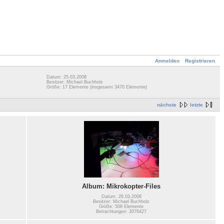
Anmelden
Registrieren
Datum: 25.03.2008
Besitzer: Michael Buchholz
Größe: 17 Elemente (insgesamt 3470 Elemente)
nächste
letzte
Album: Mikrokopter-Files
Datum: 26.03.2008
Besitzer: Michael Buchholz
Größe: 508 Elemente
Betrachtungen: 3076427